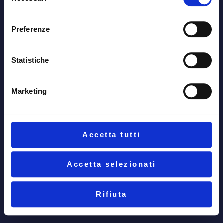
del
SOLUZIONI
consenso
SERVIZI
Preferenze
BIOGRAFIA
MARCO BOTTIGLIERI
TARGET
Statistiche
CLIENTI
FEEDBACK
CONSULENZA
Marketing
PRIVACY POLICY
COOKIE POLICY
Accetta tutti
Copyright 2024 © Marco Bottiglieri. Tutti i
diritti riservati.
Accetta selezionati
Rifiuta