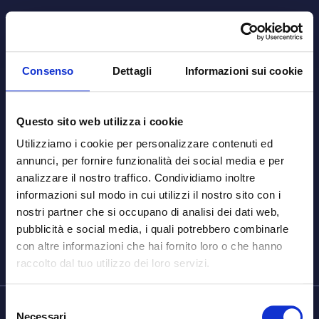
Consenso
Dettagli
Informazioni sui cookie
Grazie
Questo sito web utilizza i cookie
La tua richiesta di consulenza èstata inviata con successo. Ti
contatteremo al più presto per fornirti tutte le informazioni
Utilizziamo i cookie per personalizzare contenuti ed
necessarie. Nel frattempo, puoi esplorare altre sezioni del
annunci, per fornire funzionalità dei social media e per
nostro sito o seguirci sui social! Linkedin-in Instagram Grazie
analizzare il nostro traffico. Condividiamo inoltre
informazioni sul modo in cui utilizzi il nostro sito con i
Hello world!
nostri partner che si occupano di analisi dei dati web,
pubblicità e social media, i quali potrebbero combinarle
Welcome to WordPress. This is your first post. Edit or
con altre informazioni che hai fornito loro o che hanno
delete it, then start writing!
raccolto dal tuo utilizzo dei loro servizi.
Selezione
Necessari