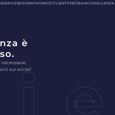
NI
SERVIZI
BIOGRAFIA
TARGET
CLIENTI
FEEDBACK
CONSULENZA
enza è
so.
 necessarie.
zi
rci sui social!