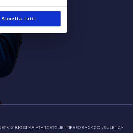
Accetta tutti
SERVIZI
BIOGRAFIA
TARGET
CLIENTI
FEEDBACK
CONSULENZA