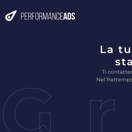
La tu
st
Ti contatte
G
Nel frattempo,